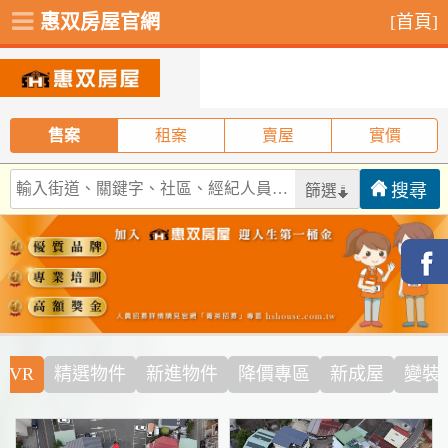
惠双房屋官網
[首頁]
售案
租案
賣屋
實價
篩選
音VR
精選物件
新進物件
降價專區
新成屋
變裝