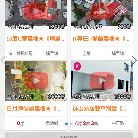
1200
720
土地 /
65.15
坪
萬
土地 /
104.06
坪
萬
18度C旁建地★《埔里北門店》★
{{專任}}愛蘭建地★《埔里北門店》★
有一棟鐵皮屋
埔里鎮
空地
埔里鎮
2688
1000
土地 /
56.87
坪
萬
透天 /
43.65
坪
萬
日月潭碼頭建地★《埔里北門店》★
群山易居雙車別墅【埔里酒廠店】
0
4
2
3
魚池鄉
中正路
房
房
廳
衛