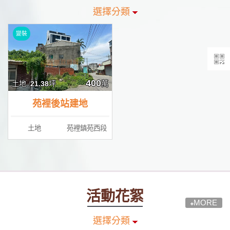
選擇分類
400
土地 /
21.38
坪
萬
苑裡後站建地
土地
苑裡鎮苑西段
活動花絮
MORE
選擇分類