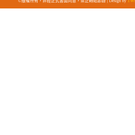
©版權所有，非經正式書面同意，禁止轉貼節錄 | Design by
TWs