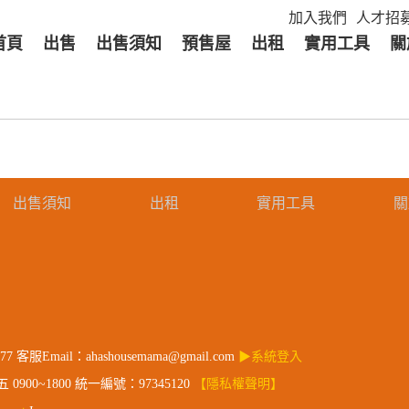
加入我們
人才招
首頁
出售
出售須知
預售屋
出租
實用工具
關
出售須知
出租
實用工具
關
客服Email：ahashousemama@gmail.com
▶系統登入
00~1800 統一編號：97345120
【隱私權聲明】