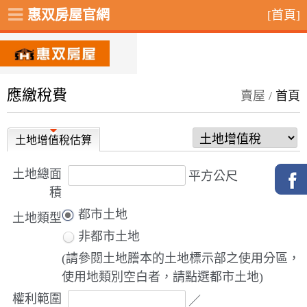
惠双房屋官網
[首頁]
應繳稅費
賣屋 /
首頁
土地增值稅估算
土地總面
平方公尺
積
都市土地
土地類型
非都市土地
(請參閱土地謄本的土地標示部之使用分區，
使用地類別空白者，請點選都市土地)
權利範圍
／