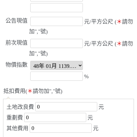
公告現值
元/平方公尺 (
＊
請勿
加","號)
前次現值
元/平方公尺 (
＊
請勿
加","號)
物價指數
%
抵扣費用(
＊
請勿加","號)
土地改良費
元
重劃費
元
其他費用
元